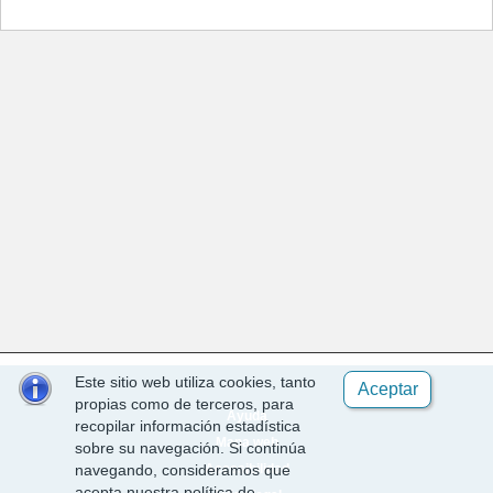
Este sitio web utiliza cookies, tanto
Aceptar
propias como de terceros, para
Ayuda
recopilar información estadística
Mapa web
sobre su navegación. Si continúa
Accesibilidad
navegando, consideramos que
acepta nuestra política de