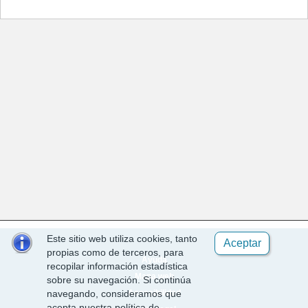
Este sitio web utiliza cookies, tanto
Aceptar
propias como de terceros, para
Ayuda
recopilar información estadística
Mapa web
sobre su navegación. Si continúa
Accesibilidad
navegando, consideramos que
acepta nuestra política de