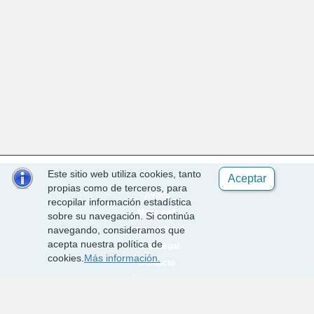
Este sitio web utiliza cookies, tanto
Aceptar
propias como de terceros, para
Ayuda
recopilar información estadística
Mapa web
sobre su navegación. Si continúa
Accesibilidad
navegando, consideramos que
acepta nuestra política de
Aviso legal
cookies.
Más información.
Contacto
Política de cookies
Requisitos técnicos