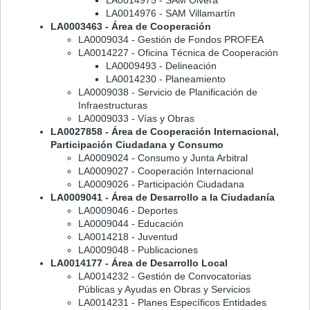
LA0014975 - SAM Olvera
LA0014976 - SAM Villamartín
LA0003463 - Área de Cooperación
LA0009034 - Gestión de Fondos PROFEA
LA0014227 - Oficina Técnica de Cooperación
LA0009493 - Delineación
LA0014230 - Planeamiento
LA0009038 - Servicio de Planificación de
Infraestructuras
LA0009033 - Vías y Obras
LA0027858 - Área de Cooperación Internacional,
Participación Ciudadana y Consumo
LA0009024 - Consumo y Junta Arbitral
LA0009027 - Cooperación Internacional
LA0009026 - Participación Ciudadana
LA0009041 - Área de Desarrollo a la Ciudadanía
LA0009046 - Deportes
LA0009044 - Educación
LA0014218 - Juventud
LA0009048 - Publicaciones
LA0014177 - Área de Desarrollo Local
LA0014232 - Gestión de Convocatorias
Públicas y Ayudas en Obras y Servicios
LA0014231 - Planes Específicos Entidades