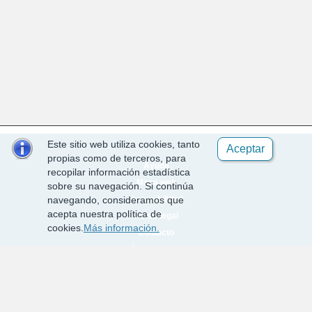
Este sitio web utiliza cookies, tanto
Aceptar
propias como de terceros, para
Ayuda
recopilar información estadística
Mapa web
sobre su navegación. Si continúa
Accesibilidad
navegando, consideramos que
acepta nuestra política de
Aviso legal
cookies.
Más información.
Contacto
Política de cookies
Requisitos técnicos
Desarrollado por EPICSA