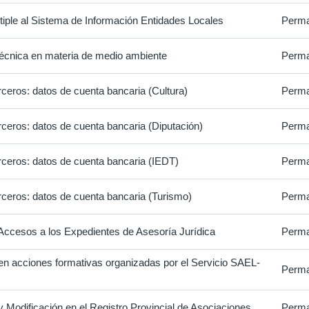
iple al Sistema de Información Entidades Locales
Perma
técnica en materia de medio ambiente
Perma
rceros: datos de cuenta bancaria (Cultura)
Perma
rceros: datos de cuenta bancaria (Diputación)
Perma
rceros: datos de cuenta bancaria (IEDT)
Perma
rceros: datos de cuenta bancaria (Turismo)
Perma
Accesos a los Expedientes de Asesoría Jurídica
Perma
 en acciones formativas organizadas por el Servicio SAEL-
Perma
y Modificación en el Registro Provincial de Asociaciones
Perma