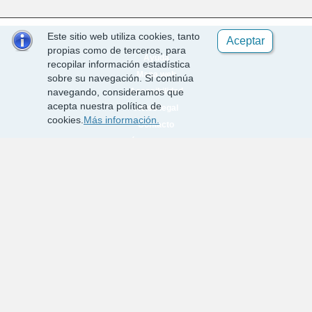
Este sitio web utiliza cookies, tanto
Aceptar
propias como de terceros, para
Ayuda
recopilar información estadística
Mapa web
sobre su navegación. Si continúa
Accesibilidad
navegando, consideramos que
acepta nuestra política de
Aviso legal
cookies.
Más información.
Contacto
Política de cookies
Requisitos técnicos
Desarrollado por EPICSA