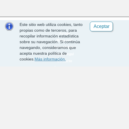
Este sitio web utiliza cookies, tanto
Aceptar
propias como de terceros, para
Ayuda
recopilar información estadística
Mapa web
sobre su navegación. Si continúa
Accesibilidad
navegando, consideramos que
acepta nuestra política de
Aviso legal
cookies.
Más información.
Contacto
Política de cookies
Requisitos técnicos
Desarrollado por EPICSA