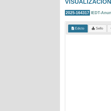
VISUALIZACIÓN
2025-164317
IEDT-Anunc
Edicto
Sello