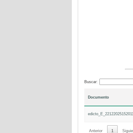
Buscar:
Documento
edicto_E_2212202515201
Anterior
1
Siguie