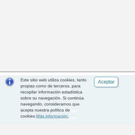
Este sitio web utiliza cookies, tanto
Aceptar
propias como de terceros, para
Ayuda
recopilar información estadística
Mapa web
sobre su navegación. Si continúa
Accesibilidad
navegando, consideramos que
acepta nuestra política de
Aviso legal
cookies.
Más información.
Contacto
Política de cookies
Requisitos técnicos