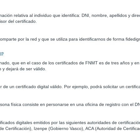
ación relativa al individuo que identifica: DNI, nombre, apellidos y dir
or del certificado.
omparte por la red y que se utiliza para identificarnos de forma fidedi
l?
minado, que en el caso de los certificados de FNMT es de tres años y e
 y dejará de ser válido.
e un certificado digital válido. Por ejemplo, podrá solicitar un certi
persona física consiste en personarse en una oficina de registro con el
ficados digitales emitidos por las siguientes autoridades de certificaci
 Certificación), Izenpe (Gobierno Vasco), ACA (Autoridad de Certific