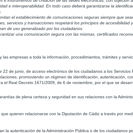
 e instrumentos de creación de las sedes electrónicas, con sujeción a l
lidad e interoperabilidad. En todo caso deberá garantizarse la identific
.
rmitan el establecimiento de comunicaciones seguras siempre que sea
es, servicios y transacciones respetará los principios de accesibilidad
sean de uso generalizado por los ciudadanos.
 garantizar una comunicación segura con las mismas, certificados recono
 las empresas a toda la información, procedimientos, trámites y servi
 22 de junio, de acceso electrónico de los ciudadanos a los Servicios P
elaciones, promoviendo un régimen de identificación, autenticación, con
ura el Real Decreto 1671/2009, de 6 de noviembre, por el que se desarr
arantías de plena certeza y seguridad en sus relaciones con la Adminis
 que quieren relacionarse con la Diputación de Cádiz a través por medi
an la autenticación de la Administración Pública o de los ciudadanos p