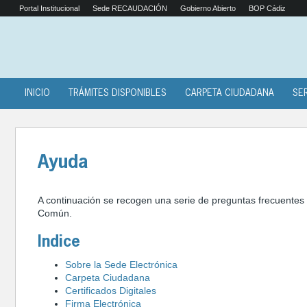
Portal Institucional
Sede RECAUDACIÓN
Gobierno Abierto
BOP Cádiz
INICIO
TRÁMITES DISPONIBLES
CARPETA CIUDADANA
SE
Ayuda
A continuación se recogen una serie de preguntas frecuentes y
Común.
Indice
Sobre la Sede Electrónica
Carpeta Ciudadana
Certificados Digitales
Firma Electrónica